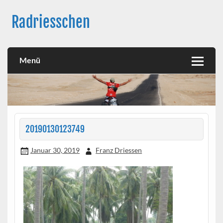
Skip
to
Radriesschen
content
Meine RAD-Abenteuer
Menü
20190130123749
Januar 30, 2019
Franz Driessen