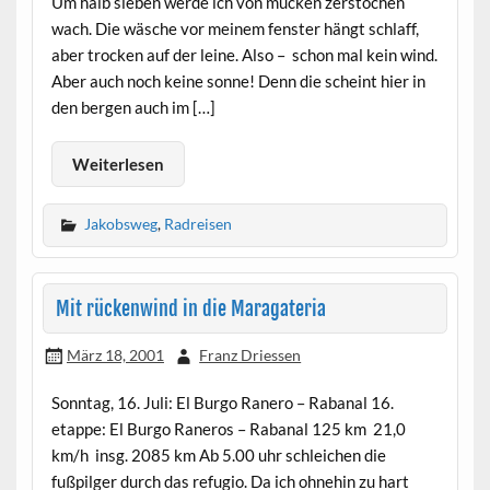
Um halb sieben werde ich von mücken zerstochen
wach. Die wäsche vor meinem fenster hängt schlaff,
aber trocken auf der leine. Also – schon mal kein wind.
Aber auch noch keine sonne! Denn die scheint hier in
den bergen auch im […]
Weiterlesen
Jakobsweg
,
Radreisen
Mit rückenwind in die Maragateria
März 18, 2001
Franz Driessen
Sonntag, 16. Juli: El Burgo Ranero – Rabanal 16.
etappe: El Burgo Raneros – Rabanal 125 km 21,0
km/h insg. 2085 km Ab 5.00 uhr schleichen die
fußpilger durch das refugio. Da ich ohnehin zu hart