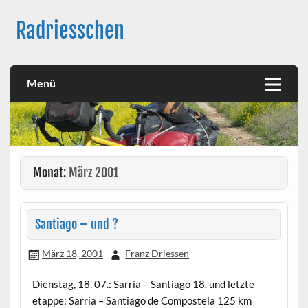
Skip
to
Radriesschen
content
Meine RAD-Abenteuer
Menü
Monat:
März 2001
Santiago – und ?
März 18, 2001
Franz Driessen
Dienstag, 18. 07.: Sarria – Santiago 18. und letzte
etappe: Sarria – Santiago de Compostela 125 km