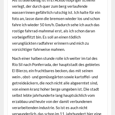
Als straßenbelag ist in El Acebo holpriger schiefer
verlegt, der durch quer zum berg verlaufende
wasserrinnen gefährlich rutschig ist. Ich halte für ein
foto an, lasse dann die bremsen wieder los und schon
fahre ich wieder 50 km/h. Dadurch sehe ich auch das
rostige fahrrad-mahnmal erst, als ich schon daran
vorbeigeflitzt bin. Es soll an einen tödlich
verunglückten radfahrer erinnern und mich zu
vorsichtiger fahrweise mahnen.
Nach einer halben stunde rolle ich weiter im tal des
Rio Sil nach Ponferrada, der hauptstadt des gebietes
El Bierzo, ein fruchtbares becken, das mit seinen
wein-, obst- und gemüsegärten sowie kartoffel- und
getreideäckern, die noch nicht alle abgeerntet sind,
von einem kranz hoher berge umgeben ist. Die stadt
selbst lebte jahrhunderte lang hauptsächlich vom
erzabbau und heute von der damit verbundenen
verarbeitenden industrie. So ist es auch nicht
verwunderlich, das schon im 11. jahrhundert hier eine