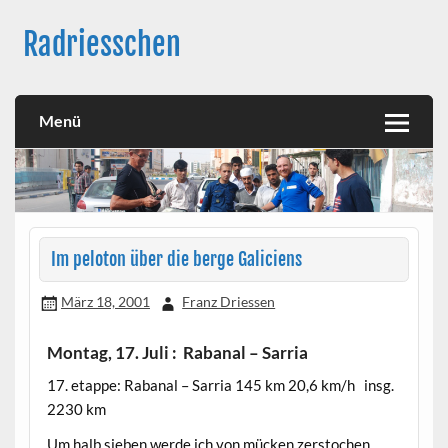
Skip
to
Radriesschen
content
Meine RAD-Abenteuer
Menü
Im peloton über die berge Galiciens
März 18, 2001
Franz Driessen
Montag, 17. Juli : Rabanal – Sarria
17. etappe: Rabanal – Sarria 145 km 20,6 km/h insg.
2230 km
Um halb sieben werde ich von mücken zerstochen