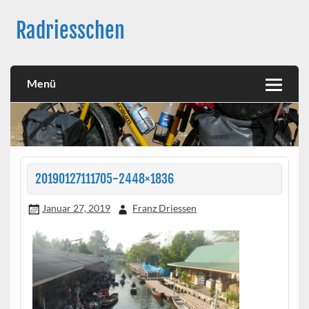
Skip
to
Radriesschen
content
Meine RAD-Abenteuer
Menü
20190127111705-2448×1836
Januar 27, 2019
Franz Driessen