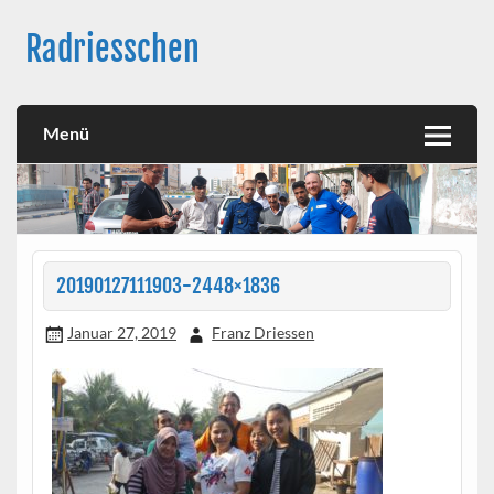
Skip
to
Radriesschen
content
Meine RAD-Abenteuer
Menü
20190127111903-2448×1836
Januar 27, 2019
Franz Driessen