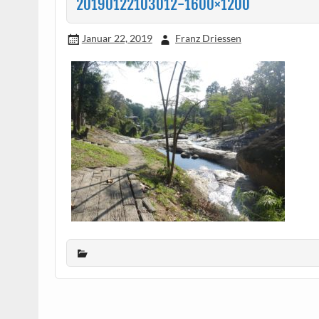
20190122103012-1600×1200
Januar 22, 2019
Franz Driessen