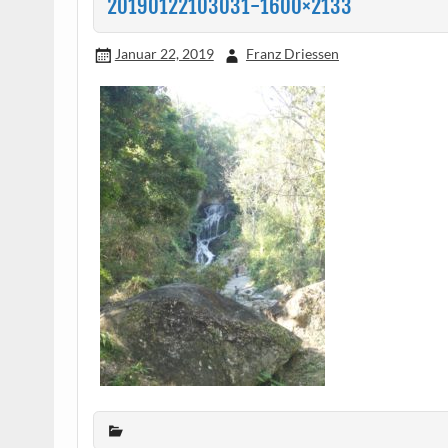
20190122103031-1600×2133
Januar 22, 2019
Franz Driessen