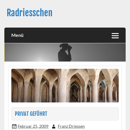
Skip
to
Radriesschen
content
Meine RAD-Abenteuer
Menü
PRIVAT GEFÜHRT
Februar 25, 2009
Franz Driessen