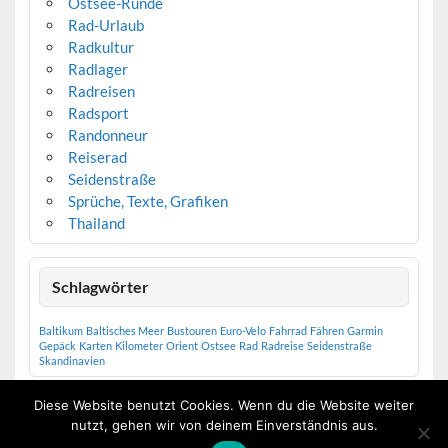
Ostsee-Runde
Rad-Urlaub
Radkultur
Radlager
Radreisen
Radsport
Randonneur
Reiserad
Seidenstraße
Sprüche, Texte, Grafiken
Thailand
Schlagwörter
Baltikum
Baltisches Meer
Bustouren
Euro-Velo
Fahrrad
Fähren
Garmin
Gepäck
Karten
Kilometer
Orient
Ostsee
Rad
Radreise
Seidenstraße
Skandinavien
Diese Website benutzt Cookies. Wenn du die Website weiter
nutzt, gehen wir von deinem Einverständnis aus.
Erstellt mit
WordPress
und
Courage
.