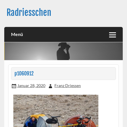
Skip
to
Radriesschen
content
Meine RAD-Abenteuer
Menü
p1060912
Januar 28, 2020
Franz Driessen