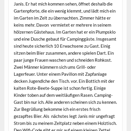
Janis. Er hat mich kommen sehen, öffnet deshalb die
Gartenpforte, die ein wenig klemmt, und lädt mich ein
im Garten im Zelt zu übernachten. Zimmer hätte er
keins mehr. Davon vermietet er mehrere in seinem
hölzernen Gästehaus. Im Garten hat er ein Plumpsklo
und eine Dusche gebaut für Campinggäste. Insgesamt
sind heute sicherlich 10 Erwachsene zu Gast. Einig
sitzen beim Bier zusammen, andere spielen Dart. Ein
paar junge Frauen waschen und schneiden Rohkost.
Zwei Männer kümmern sich ums Grill- oder
Lagerfeuer. Unter einem Pavillon mit Zapfanlage
decken Jugendlche den Tisch. vor. Ein Bottich mit der
kalten Rote-Beete-Suppe ist schon fertig. Einige
Kinder toben auf dem weitläufigen Rasen. Camping-
Gast bin nur ich. Alle anderen scheinen sich zu kennen.
Zur Begrüßung bekomme ich ein erstes frisch
gezapftes Bier. Als nächstes legt Janis mir ungefragt
Strom bis zu meinem Zeltplatz neben einem Holztisch.
Den Wifi-Code gibt er mir auf einem kleinen Zettel.