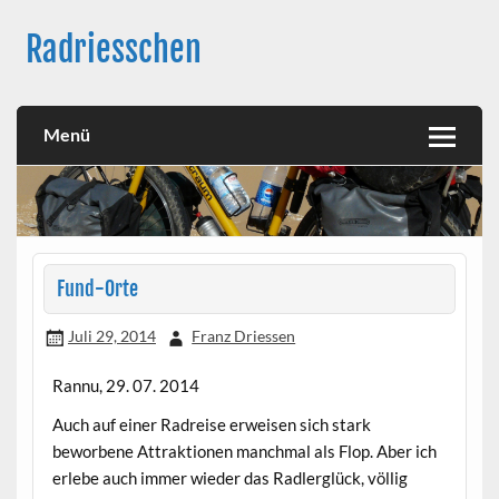
Skip
to
Radriesschen
content
Meine RAD-Abenteuer
Menü
Fund-Orte
Juli 29, 2014
Franz Driessen
Rannu, 29. 07. 2014
Auch auf einer Radreise erweisen sich stark
beworbene Attraktionen manchmal als Flop. Aber ich
erlebe auch immer wieder das Radlerglück, völlig