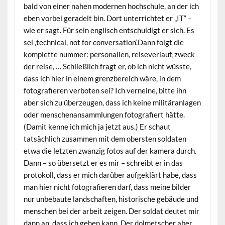
bald von einer nahen modernen hochschule, an der ich
eben vorbei geradelt bin. Dort unterrichtet er „IT“ –
wie er sagt. Für sein englisch entschuldigt er sich. Es
sei ‚technical, not for conversation‘.Dann folgt die
komplette nummer: personalien, reiseverlauf, zweck
der reise, … Schließlich fragt er, ob ich nicht wüsste,
dass ich hier in einem grenzbereich wäre, in dem
fotografieren verboten sei? Ich verneine, bitte ihn
aber sich zu überzeugen, dass ich keine militäranlagen
oder menschenansammlungen fotografiert hätte.
(Damit kenne ich mich ja jetzt aus.) Er schaut
tatsächlich zusammen mit dem obersten soldaten
etwa die letzten zwanzig fotos auf der kamera durch.
Dann – so übersetzt er es mir – schreibt er in das
protokoll, dass er mich darüber aufgeklärt habe, dass
man hier nicht fotografieren darf, dass meine bilder
nur unbebaute landschaften, historische gebäude und
menschen bei der arbeit zeigen. Der soldat deutet mir
dann an, dass ich gehen kann. Der dolmetscher aber