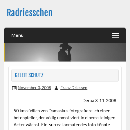
Skip
to
Radriesschen
content
Meine RAD-Abenteuer
Menü
GELEIT SCHUTZ
November 3, 2008
Franz Driessen
Deraa 3-11-2008
50 km südlich von Damaskus fotografiere ich einen
betonpfeiler, der völlig unmotiviert in einem steinigen
Acker wächst. Ein surreal anmutendes foto könnte