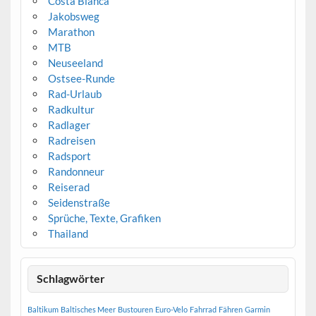
Costa Blanca
Jakobsweg
Marathon
MTB
Neuseeland
Ostsee-Runde
Rad-Urlaub
Radkultur
Radlager
Radreisen
Radsport
Randonneur
Reiserad
Seidenstraße
Sprüche, Texte, Grafiken
Thailand
Schlagwörter
Baltikum
Baltisches Meer
Bustouren
Euro-Velo
Fahrrad
Fähren
Garmin