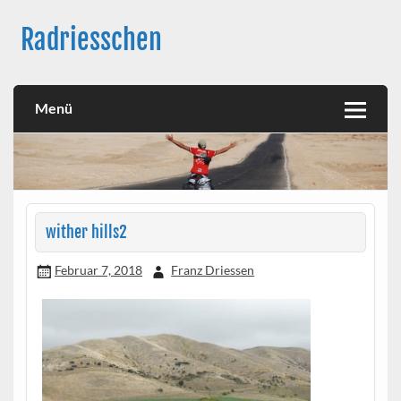
Skip
to
Radriesschen
content
Meine RAD-Abenteuer
Menü
wither hills2
Februar 7, 2018
Franz Driessen