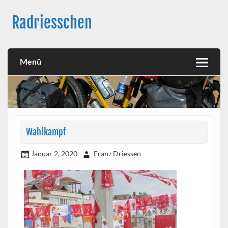
Skip
to
Radriesschen
content
Meine RAD-Abenteuer
Menü
Wahlkampf
Januar 2, 2020
Franz Driessen