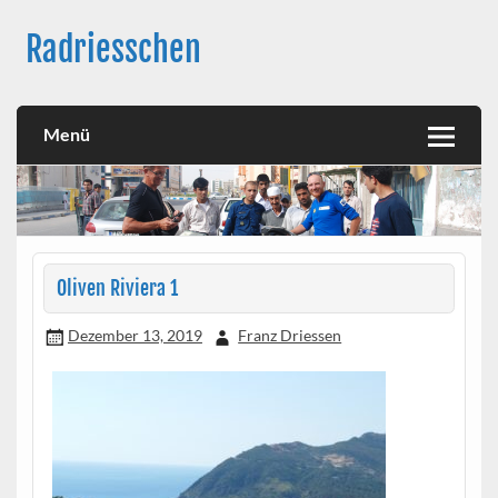
Skip
to
Radriesschen
content
Meine RAD-Abenteuer
Menü
Oliven Riviera 1
Dezember 13, 2019
Franz Driessen