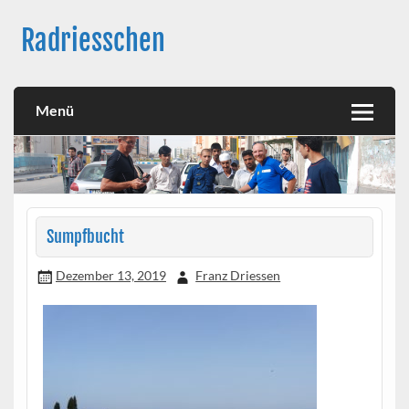
Skip
to
Radriesschen
content
Meine RAD-Abenteuer
Menü
Sumpfbucht
Dezember 13, 2019
Franz Driessen