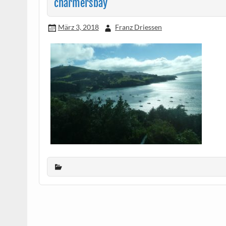
charmersbay
März 3, 2018
Franz Driessen