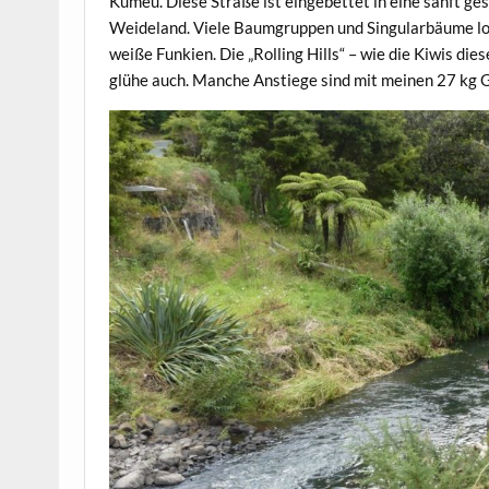
Kumeu. Diese Straße ist eingebettet in eine sanft g
Weideland. Viele Baumgruppen und Singularbäume lock
weiße Funkien. Die „Rolling Hills“ – wie die Kiwis di
glühe auch. Manche Anstiege sind mit meinen 27 kg 