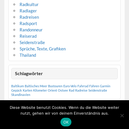
Radkultur
Radlager
Radreisen
Radsport
Randonneur
Reiserad
Seidenstraße
Sprüche, Texte, Grafiken
Thailand
Schlagwörter
Baltikum
Baltisches Meer
Bustouren
Euro-Velo
Fahrrad
Fähren
Garmin
Gepäck
Karten
Kilometer
Orient
Ostsee
Rad
Radreise
Seidenstraße
Skandinavien
Diese Website benutzt Cookies. Wenn du die Website weiter
nutzt, gehen wir von deinem Einverständnis aus.
Erstellt mit
WordPress
und
Courage
.
OK