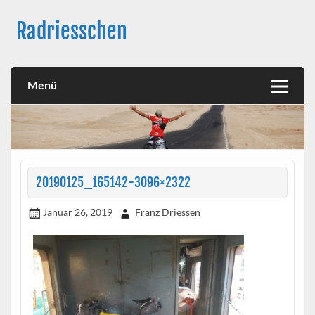
Skip
to
Radriesschen
content
Meine RAD-Abenteuer
Menü
20190125_165142-3096×2322
Januar 26, 2019
Franz Driessen