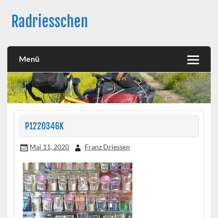
Skip
to
Radriesschen
content
Meine RAD-Abenteuer
Menü
P1220346K
Mai 11, 2020
Franz Driessen