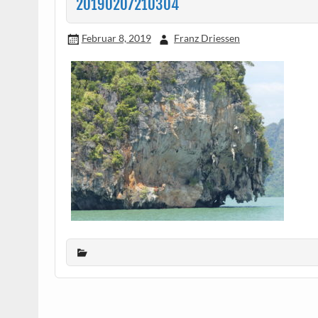
20190207210304
Februar 8, 2019
Franz Driessen