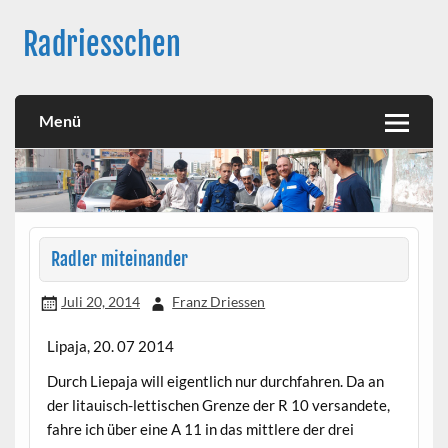
Skip
to
Radriesschen
content
Meine RAD-Abenteuer
Menü
Radler miteinander
Juli 20, 2014
Franz Driessen
Lipaja, 20. 07 2014
Durch Liepaja will eigentlich nur durchfahren. Da an
der litauisch-lettischen Grenze der R 10 versandete,
fahre ich über eine A 11 in das mittlere der drei