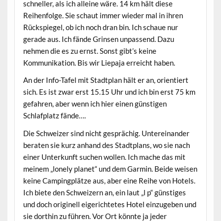
schneller, als ich alleine wäre. 14 km hält diese
Reihenfolge. Sie schaut immer wieder mal in ihren
Rückspiegel, ob ich noch dran bin. Ich schaue nur
gerade aus. Ich fände Grinsen unpassend. Dazu
nehmen die es zu ernst. Sonst gibt’s keine
Kommunikation. Bis wir Liepaja erreicht haben.
An der Info-Tafel mit Stadtplan hält er an, orientiert
sich. Es ist zwar erst 15.15 Uhr und ich bin erst 75 km
gefahren, aber wenn ich hier einen günstigen
Schlafplatz fände….
Die Schweizer sind nicht gesprächig. Untereinander
beraten sie kurz anhand des Stadtplans, wo sie nach
einer Unterkunft suchen wollen. Ich mache das mit
meinem „lonely planet“ und dem Garmin. Beide weisen
keine Campingplätze aus, aber eine Reihe von Hotels.
Ich biete den Schweizern an, ein laut „l p“ günstiges
und doch originell eigerichtetes Hotel einzugeben und
sie dorthin zu führen. Vor Ort könnte ja jeder