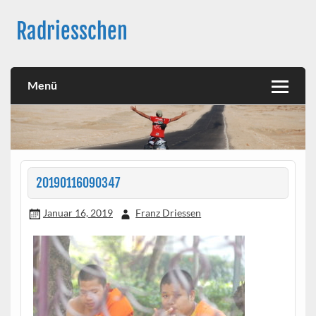
Skip
to
Radriesschen
content
Meine RAD-Abenteuer
Menü
20190116090347
Januar 16, 2019
Franz Driessen