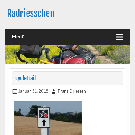
Skip
to
Radriesschen
content
Meine RAD-Abenteuer
Menü
cycletrail
Januar 31, 2018
Franz Driessen