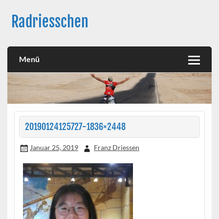
Skip
to
Radriesschen
content
Meine RAD-Abenteuer
Menü
20190124125727-1836×2448
Januar 25, 2019
Franz Driessen