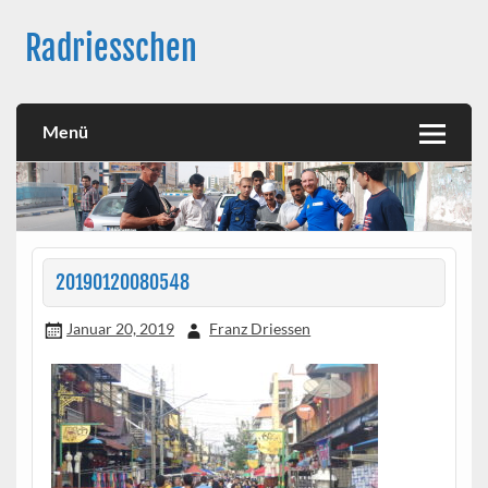
Skip
to
Radriesschen
content
Meine RAD-Abenteuer
Menü
20190120080548
Januar 20, 2019
Franz Driessen