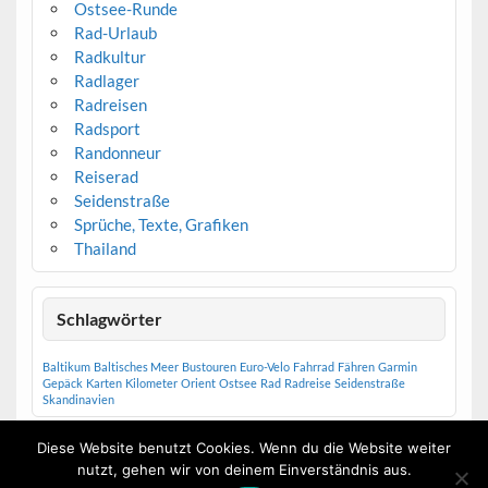
Ostsee-Runde
Rad-Urlaub
Radkultur
Radlager
Radreisen
Radsport
Randonneur
Reiserad
Seidenstraße
Sprüche, Texte, Grafiken
Thailand
Schlagwörter
Baltikum
Baltisches Meer
Bustouren
Euro-Velo
Fahrrad
Fähren
Garmin
Gepäck
Karten
Kilometer
Orient
Ostsee
Rad
Radreise
Seidenstraße
Skandinavien
Diese Website benutzt Cookies. Wenn du die Website weiter
nutzt, gehen wir von deinem Einverständnis aus.
Erstellt mit
WordPress
und
Courage
.