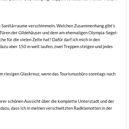
ie Sanitärraume verschimmeln. Welchen Zusammenhang gibt’s
 Türen der Gildehäuser und dem am ehemaligen Olympia-Segel-
e für die vielen Zelte hat? Dafür darf ich mich in den
azu aber 150 m weit laufen, zwei Treppen steigen und jedes
dem riesigen Glaskreuz, wenn das Tourismusbüro sonntags nach
hrer schönen Aussicht über die komplette Unterstadt und der
dazu, dass ich in meinen verschwitzten Radklamotten in der