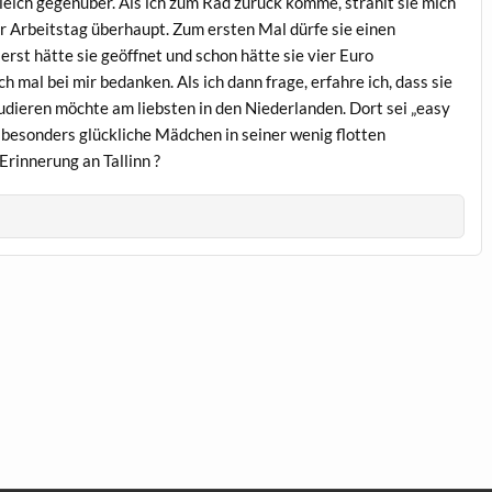
gleich gegenüber. Als ich zum Rad zurück komme, strahlt sie mich
ter Arbeitstag überhaupt. Zum ersten Mal dürfe sie einen
erst hätte sie geöffnet und schon hätte sie vier Euro
h mal bei mir bedanken. Als ich dann frage, erfahre ich, dass sie
udieren möchte am liebsten in den Niederlanden. Dort sei „easy
 besonders glückliche Mädchen in seiner wenig flotten
rinnerung an Tallinn ?