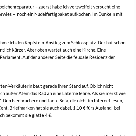
peichenreparatur – zuerst habe ich verzweifelt versucht eine
 erwies – noch ein Nudelfertigpaket aufkochen. Im Dunkeln mit
me ich den Kopfstein-Anstieg zum Schlossplatz. Der hat schon
entlich kürzer. Aber oben wartet auch eine Kirche. Eine
Parlament. Auf der anderen Seite die feudale Residenz der
ten-Verkäuferin baut gerade ihren Stand auf. Ob ich nicht
noch außer Atem das Rad an eine Laterne lehne. Als sie merkt wie
e.“ Den Isenbruchern und Tante Sefa, die nicht im Internet lesen,
ent. Briefmarken hat sie auch dabei. 1,10 € fürs Ausland, bei
lich bekommt sie glatte 4 €.