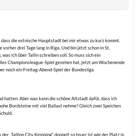
hl, dass die estnische Hauptstadt bei mir etwas zu kurz kommt.
 vorher drei Tage lang in Riga. Und bin jetzt schon in St.
 was ich über Tallin schreiben soll. So muss sich ein
olles Championsleague-Spiel gesehen hat, jetzt am Wochenende
ber noch ein Freitag-Abend-Spiel der Bundesliga
d hatten. Aber was kann die schöne Altstadt dafür, dass ich
hohe Bordsteine mit viel Ballast nehme? Gleich zwei Speichen
Schuld.
der „Tallinn City Kemping“ doppelt so teuer ist wie der Platz in