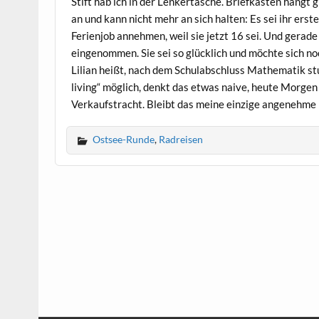
Stift hab ich in der Lenkertasche. Briefkasten hängt 
an und kann nicht mehr an sich halten: Es sei ihr ers
Ferienjob annehmen, weil sie jetzt 16 sei. Und gerade 
eingenommen. Sie sei so glücklich und möchte sich noc
Lilian heißt, nach dem Schulabschluss Mathematik st
living“ möglich, denkt das etwas naive, heute Morgen
Verkaufstracht. Bleibt das meine einzige angenehme E
Ostsee-Runde
,
Radreisen