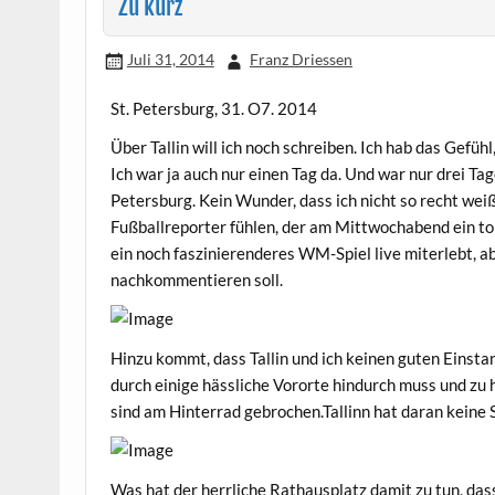
Zu kurz
Juli 31, 2014
Franz Driessen
St. Petersburg, 31. O7. 2014
Über Tallin will ich noch schreiben. Ich hab das Gefü
Ich war ja auch nur einen Tag da. Und war nur drei Tage
Petersburg. Kein Wunder, dass ich nicht so recht weiß,
Fußballreporter fühlen, der am Mittwochabend ein t
ein noch faszinierenderes WM-Spiel live miterlebt, a
nachkommentieren soll.
Hinzu kommt, dass Tallin und ich keinen guten Einstan
durch einige hässliche Vororte hindurch muss und zu 
sind am Hinterrad gebrochen.Tallinn hat daran keine 
Was hat der herrliche Rathausplatz damit zu tun, dass 